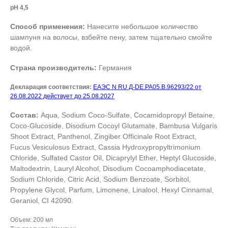
pH 4,5
Способ применения:
Нанесите небольшое количество
шампуня на волосы, взбейте пену, затем тщательно смойте
водой.
Страна производитель:
Германия
Декларация соответствия:
ЕАЭС N RU Д-DE.РА05.В.96293/22 от
26.08.2022 действует до 25.08.2027
Состав:
Aqua, Sodium Coco-Sulfate, Cocamidopropyl Betaine,
Coco-Glucoside, Disodium Cocoyl Glutamate, Bambusa Vulgaris
Shoot Extract, Panthenol, Zingiber Officinale Root Extract,
Fucus Vesiculosus Extract, Cassia Hydroxypropyltrimonium
Chloride, Sulfated Castor Oil, Dicaprylyl Ether, Heptyl Glucoside,
Maltodextrin, Lauryl Alcohol, Disodium Cocoamphodiacetate,
Sodium Chloride, Citric Acid, Sodium Benzoate, Sorbitol,
Propylene Glycol, Parfum, Limonene, Linalool, Hexyl Cinnamal,
Geraniol, CI 42090.
Объем: 200 мл