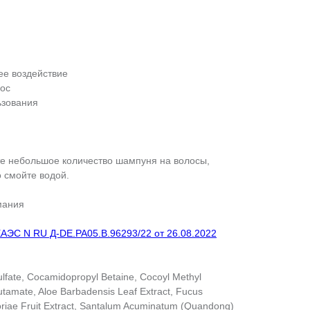
ее воздействие
лос
ьзования
е небольшое количество шампуня на волосы,
о смойте водой.
мания
АЭС N RU Д-DE.РА05.В.96293/22 от 26.08.2022
fate, Cocamidopropyl Betaine, Cocoyl Methyl
tamate, Aloe Barbadensis Leaf Extract, Fucus
toriae Fruit Extract, Santalum Acuminatum (Quandong)