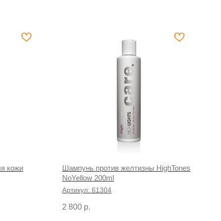
я кожи
Шампунь против желтизны HighTones
NoYellow 200ml
Артикул:
61304
2 800
р.