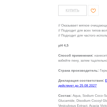
КУПИТЬ
// Оказывает мягкое очищающ
// Подходит для всех типов во
// Подходит для частого испол
pH 4,5
Способ применения:
нанесит
взбейте пену, затем тщательн
Страна производитель:
Гер
Декларация соответствия:
Е
действует до 25.08.2027
Состав:
Aqua, Sodium Coco-Sul
Glucamide, Disodium Cocoyl Glu
Vesiculosus Extract, Acacia Vic