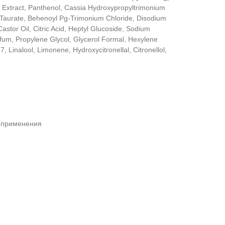
it Extract, Panthenol, Cassia Hydroxypropyltrimonium
 Taurate, Behenoyl Pg-Trimonium Chloride, Disodium
stor Oil, Citric Acid, Heptyl Glucoside, Sodium
fum, Propylene Glycol, Glycerol Formal, Hexylene
7, Linalool, Limonene, Hydroxycitronellal, Citronellol,
 применения