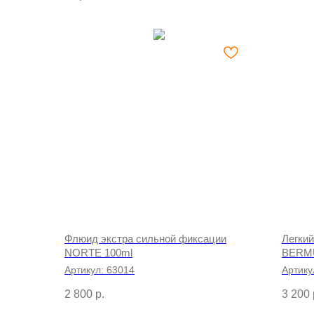
Флюид экстра сильной фиксации
Легкий
NORTE 100ml
BERM
Артикул:
63014
Артику
2 800
р.
3 200