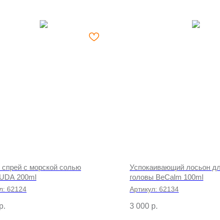
 спрей с морской солью
Успокаивающий лосьон дл
UDA 200ml
головы BeCalm 100ml
л:
62124
Артикул:
62134
р.
3 000
р.