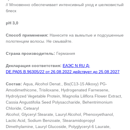
// Мгновенно обеспечивает интенсивный уход и шелковистый
блеск
pH 3,0
Способ применения:
Нанесите на вымытые и подсушенные
полотенцем волосы. Не смывайте.
Страна производитель:
Германия
Декларация соответствия:
ЕАЭС N RU Д-
DE.РА05.В.96305/22 от 26.08.2022 действует до 25.08.2027
Состав:
Aqua, Alcohol Denat., Bis(C13-15 Alkoxy) PG-
Amodimethicone, Trisiloxane, Hydrogenated Farnesene,
Hydrolyzed Vegetable Protein, Magnolia Liliflora Flower Extract,
Cassia Angustifolia Seed Polysaccharide, Behentrimonium
Chloride, Cetearyl
Alcohol, Glyceryl Stearate, Lauryl Alcohol, Phenoxyethanol,
Lactic Acid, Sodium Benzoate, Stearamidopropyl
Dimethylamine, Lauryl Glucoside, Polyglyceryl-6 Laurate,