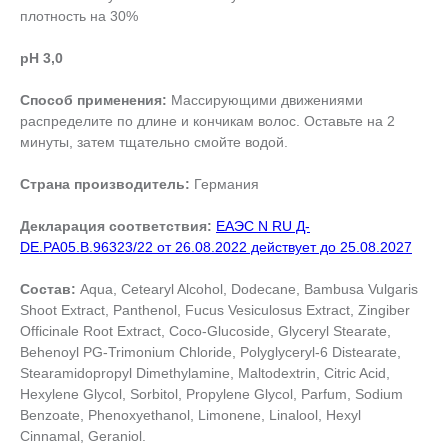
плотность на 30%
pH 3,0
Способ применения:
Массирующими движениями
распределите по длине и кончикам волос. Оставьте на 2
минуты, затем тщательно смойте водой.
Страна производитель:
Германия
Декларация соответствия:
ЕАЭС N RU Д-
DE.РА05.В.96323/22 от 26.08.2022 действует до 25.08.2027
Состав:
Aqua, Cetearyl Alcohol, Dodecane, Bambusa Vulgaris
Shoot Extract, Panthenol, Fucus Vesiculosus Extract, Zingiber
Officinale Root Extract, Coco-Glucoside, Glyceryl Stearate,
Behenoyl PG-Trimonium Chloride, Polyglyceryl-6 Distearate,
Stearamidopropyl Dimethylamine, Maltodextrin, Citric Acid,
Hexylene Glycol, Sorbitol, Propylene Glycol, Parfum, Sodium
Benzoate, Phenoxyethanol, Limonene, Linalool, Hexyl
Cinnamal, Geraniol.