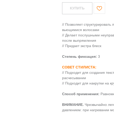
КУПИТЬ
// Позволяет структурировать 
вьющимися волосами
// Делает послушными неупра
после выпрямления
// Придает экстра блеск
Степень фиксация:
3
СОВЕТ СТИЛИСТА:
// Подходит для создания тек
расчесывании
// Подходит для накрутки на к
Способ применения:
Равноме
ВНИМАНИЕ.
Чрезвычайно лег
давлением: при нагревании мо