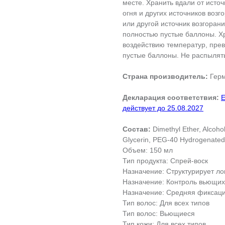
месте. Хранить вдали от источ
огня и других источников возг
или другой источник возгорани
полностью пустые баллоны. Хр
воздействию температур, пре
пустые баллоны. Не распылять
Страна производитель:
Гер
Декларация соответствия:
Е
действует до 25.08.2027
Состав:
Dimethyl Ether, Alcoho
Glycerin, PEG-40 Hydrogenated C
Объем: 150 мл
Тип продукта: Спрей-воск
Назначение: Структурирует л
Назначение: Контроль вьющих
Назначение: Средняя фиксац
Тип волос: Для всех типов
Тип волос: Вьющиеся
Тип кожи: Для всех типов