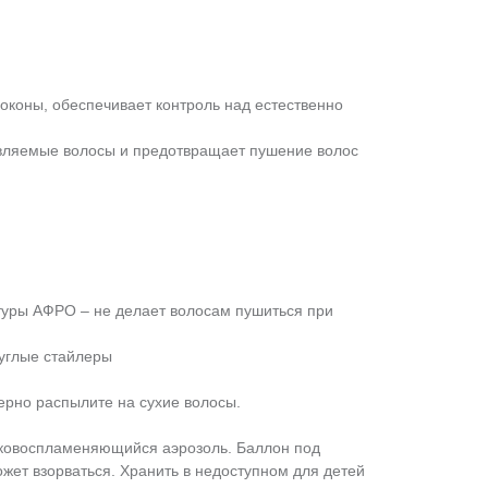
локоны, обеспечивает контроль над естественно
вляемые волосы и предотвращает пушение волос
стуры АФРО – не делает волосам пушиться при
руглые стайлеры
рно распылите на сухие волосы.
ковоспламеняющийся аэрозоль. Баллон под
жет взорваться. Хранить в недоступном для детей