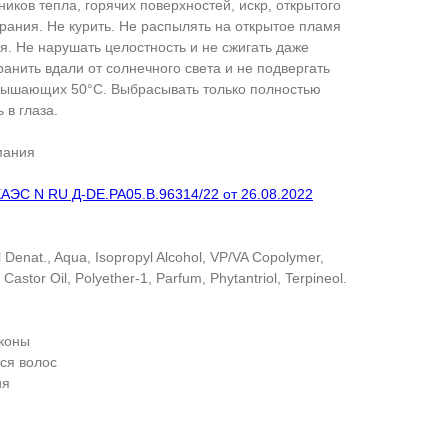
ников тепла, горячих поверхностей, искр, открытого
орания. Не курить. Не распылять на открытое пламя
я. Не нарушать целостность и не сжигать даже
анить вдали от солнечного света и не подвергать
вышающих 50°C. Выбрасывать только полностью
 в глаза.
мания
АЭС N RU Д-DE.РА05.В.96314/22 от 26.08.2022
l Denat., Aqua, Isopropyl Alcohol, VP/VA Copolymer,
astor Oil, Polyether-1, Parfum, Phytantriol, Terpineol.
оконы
ся волос
ия