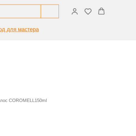
од для мастера
волос COROMELL150ml