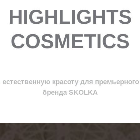
HIGHLIGHTS
COSMETICS
 естественную красоту для премьерного
бренда SKOLKA