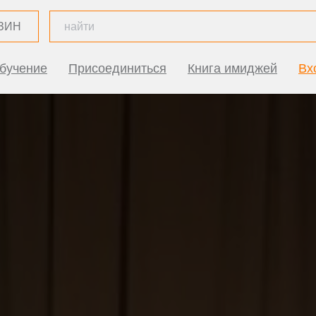
ЗИН
бучение
Присоединиться
Книга имиджей
Вх