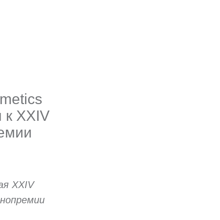
metics
 к XXIV
емии
ая XXIV
инопремии